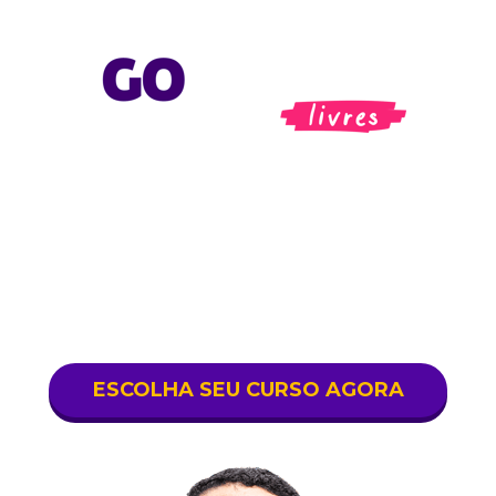
Aqui você sonha 
DIREITO e estuda 
do seu jeito. 
ESCOLHA SEU CURSO AGORA