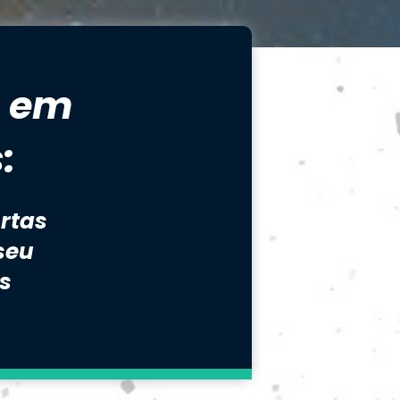
 em 
:
rtas 
eu 
s