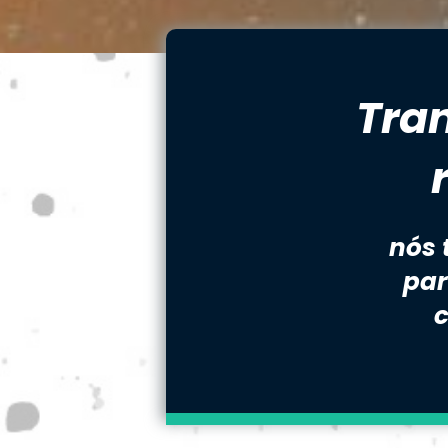
Tra
nós 
par