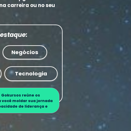
a carreira ou no seu 
Destaque:
Negócios
Tecnologia
 
Gokursos
 reúne os 
 você moldar sua jornada 
pacidade de liderança e 