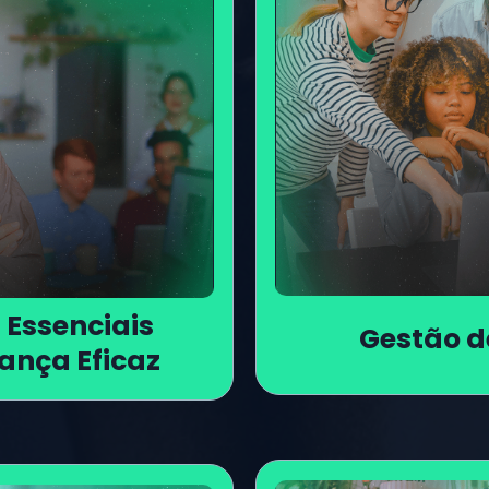
Essenciais 
Gestão d
rança Eficaz